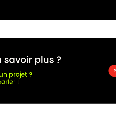
 savoir plus ?
P
un projet ?
rler !