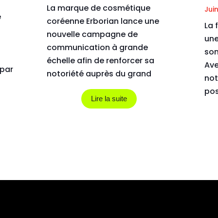
La marque de cosmétique
Juin
e
coréenne Erborian lance une
La 
nouvelle campagne de
une
communication à grande
son
échelle afin de renforcer sa
Ave
 par
notoriété auprès du grand
not
public. Orchestré par Big
pos
Succes, ce dispositif...
Lire la suite
inc