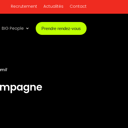
Recrutement
Actualités
Contact
BIG People
Prendre rendez-vous
amil
campagne