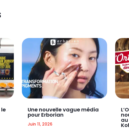
s
 le
Une nouvelle vague média
L’O
pour Erborian
nou
au
Juin 11, 2026
Ko