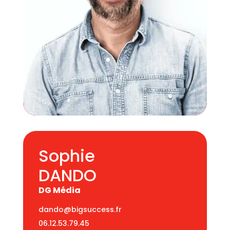
Sophie
DANDO
DG Média
dando@bigsuccess.fr
06.12.53.79.45