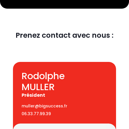
Prenez contact avec nous :
Rodolphe
MULLER
Président
muller@bigsuccess.fr
06.33.77.99.39