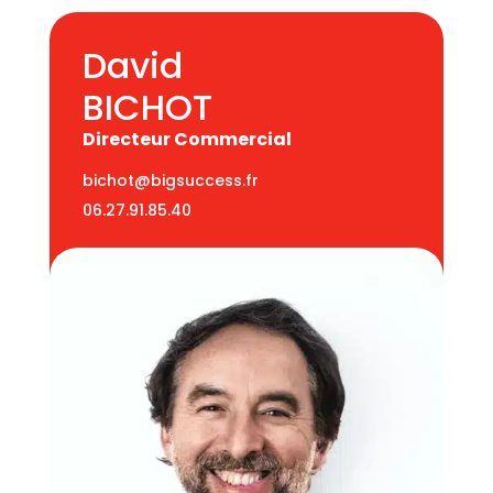
David
BICHOT
Directeur Commercial
bichot@bigsuccess.fr
06.27.91.85.40