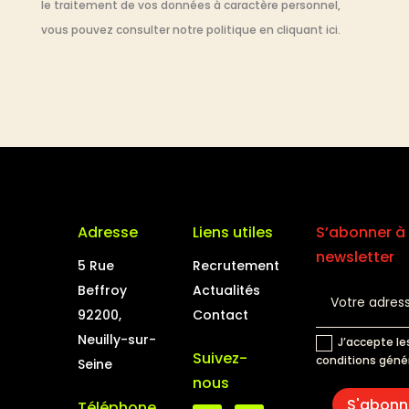
le traitement de vos données à caractère personnel,
vous pouvez consulter notre politique en cliquant ici.
Adresse
Liens utiles
S’abonner à 
newsletter
5 Rue
Recrutement
Beffroy
Actualités
92200,
Contact
Neuilly-sur-
J’accepte le
Suivez-
conditions géné
Seine
nous
S'abonn
Téléphone