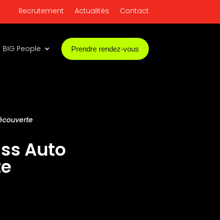
Recrutement
Actualités
Contact
BIG People
Prendre rendez-vous
Découverte
ass Auto
te