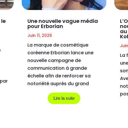
 le
Une nouvelle vague média
L’O
pour Erborian
nou
au
Juin 11, 2026
Ko
La marque de cosmétique
Juin
e
coréenne Erborian lance une
La 
nouvelle campagne de
une
communication à grande
son
échelle afin de renforcer sa
Ave
 par
notoriété auprès du grand
not
public. Orchestré par Big
pos
Succes, ce dispositif...
Lire la suite
inc