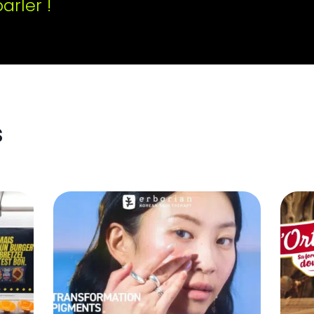
rler !
s