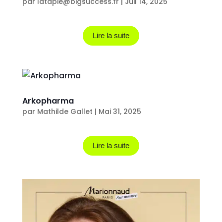
par
latapie@bigsuccess.fr
|
Juil 14, 2025
Lire la suite
Arkopharma
par
Mathilde Gallet
|
Mai 31, 2025
Lire la suite