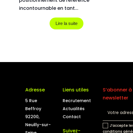
positionnement de référence
incontournable en tant...
Lire la suite
Adresse
Liens utiles
S’abonner à 
newsletter
5 Rue
Recrutement
Beffroy
Actualités
92200,
Contact
Neuilly-sur-
J’accepte le
Suivez-
conditions géné
Seine